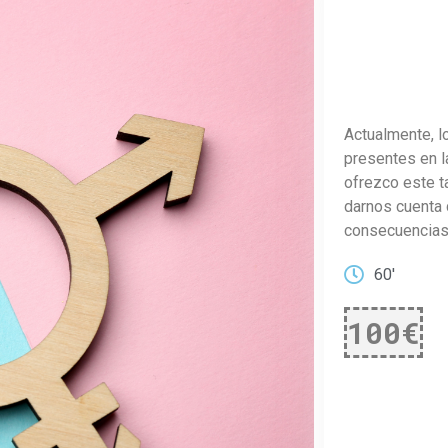
Actualmente, l
presentes en l
ofrezco este t
darnos cuenta 
consecuencias
60'
100€